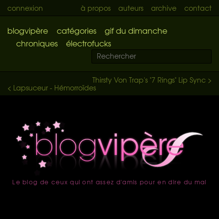
connexion
à propos
auteurs
archive
contact
blogvipère
catégories
gif du dimanche
chroniques
électrofucks
Thirsty Von Trap's "7 Rings" Lip Sync >
< Lapsuceur - Hémorroïdes
Le blog de ceux qui ont assez d'amis pour en dire du mal
accueil