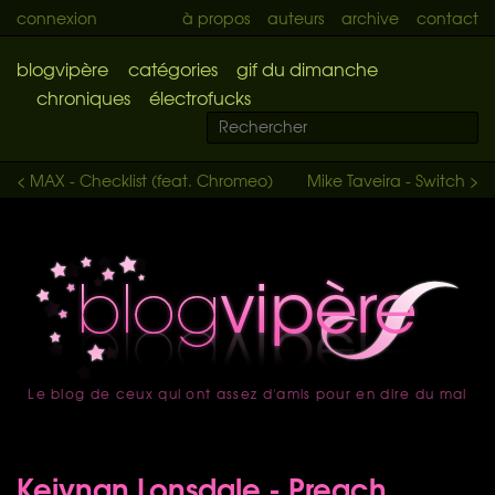
connexion
à propos
auteurs
archive
contact
blogvipère
catégories
gif du dimanche
chroniques
électrofucks
< MAX - Checklist (feat. Chromeo)
Mike Taveira - Switch >
Le blog de ceux qui ont assez d'amis pour en dire du mal
accueil
Keiynan Lonsdale - Preach