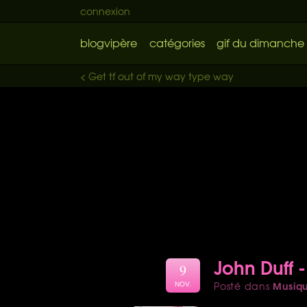
connexion
blogvipère
catégories
gif du dimanche
< Get tf out of my way type way
John Duff -
9
Musiq
Posté dans
NOV.