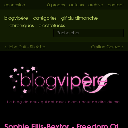
connexion
à propos
auteurs
archive
contact
blogvipère
catégories
gif du dimanche
chroniques
électrofucks
< John Duff - Stick Up
Cristian Cerezo >
Le blog de ceux qui ont assez d'amis pour en dire du mal
accueil
Sophie Ellis-Bextor - Freedom Of