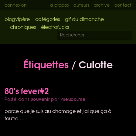
connexion
à propos
auteurs
archive
contact
blogvipère
catégories
gif du dimanche
chroniques
électrofucks
Étiquettes
/ Culotte
80's fever#2
Souvenir
Pseudo.me
Posté dans
par
parce que je suis au chomage et j'ai que ça à
foutre….