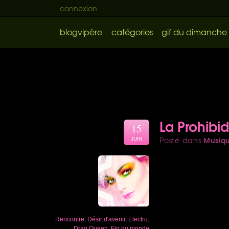
connexion
blogvipère
catégories
gif du dimanche
La Prohibid
15
Musiq
Posté dans
JUIN
Rencontre
,
Désir d'avenir
,
Electro
,
Drag Queen
,
Fin du monde