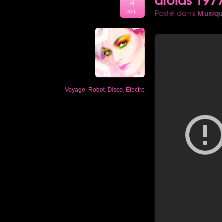
4
Musiq
Posté dans
JUIL.
Voyage
,
Robot
,
Disco
,
Electro