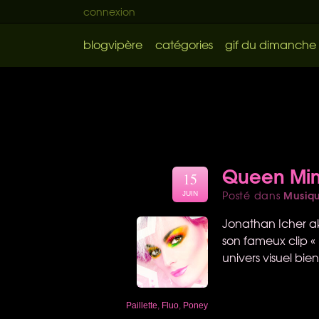
connexion
blogvipère
catégories
gif du dimanche
Queen Mimo
15
Musiq
Posté dans
JUIN
Jonathan Icher a
son fameux clip «
univers visuel bie
Paillette
,
Fluo
,
Poney