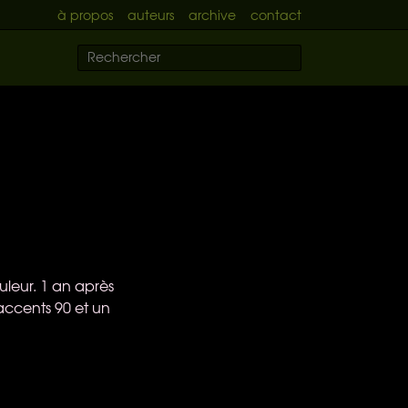
à propos
auteurs
archive
contact
leur. 1 an après
accents 90 et un