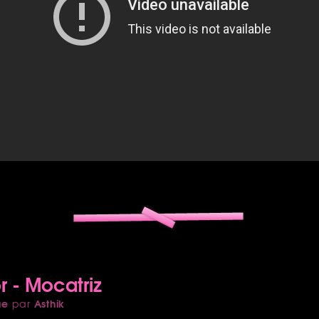
r - Mocatriz
ue
Asthik
par