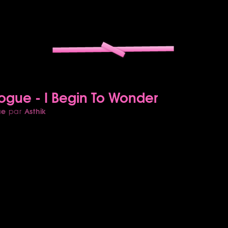
ogue - I Begin To Wonder
ue
Asthik
par