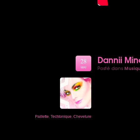
Dannii Min
28
Musiq
Posté dans
MAI
Paillette
,
Techtonique
,
Chevelure