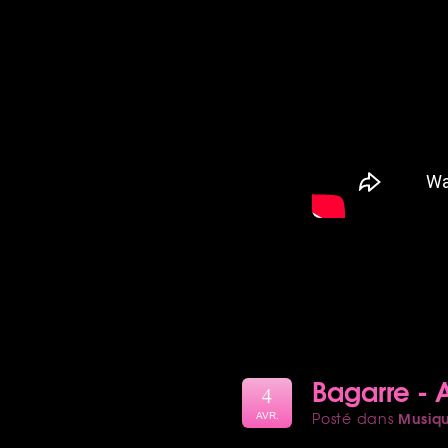
Bagarre - 
4
Musiq
Posté dans
AVR.