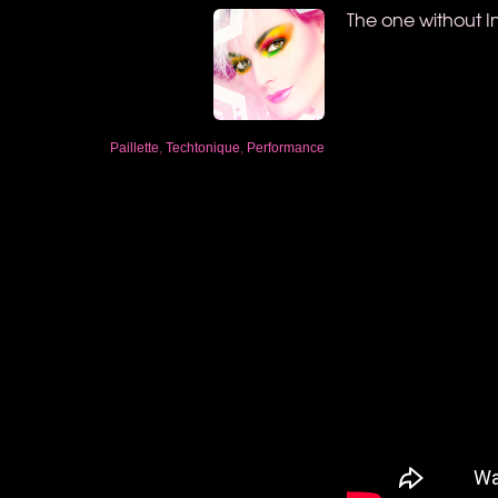
The one without In
Paillette
,
Techtonique
,
Performance