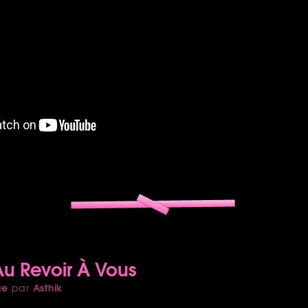
Au Revoir À Vous
ue
Asthik
par