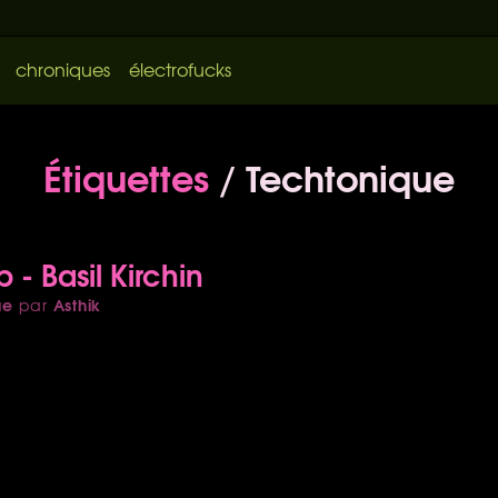
chroniques
électrofucks
Étiquettes
/ Techtonique
p - Basil Kirchin
ue
Asthik
par