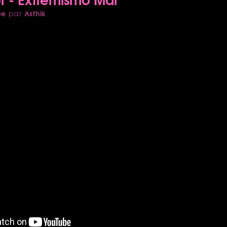
ue
Asthik
par