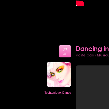
Dancing in
22
Musiq
Posté dans
MAI
Techtonique
,
Danse