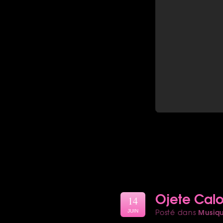
Ojete Calo
14
Musiq
Posté dans
JUIN