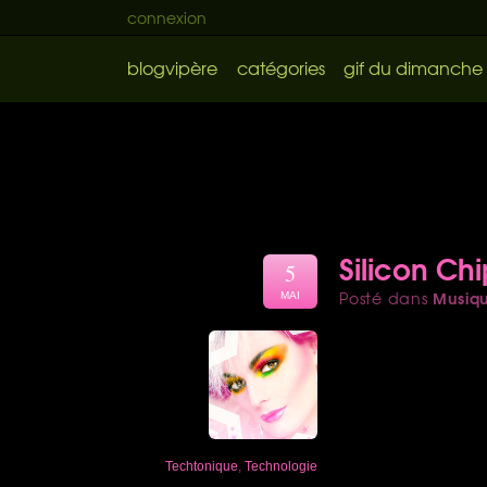
connexion
blogvipère
catégories
gif du dimanche
Silicon Chi
5
Musiq
Posté dans
MAI
Techtonique
,
Technologie