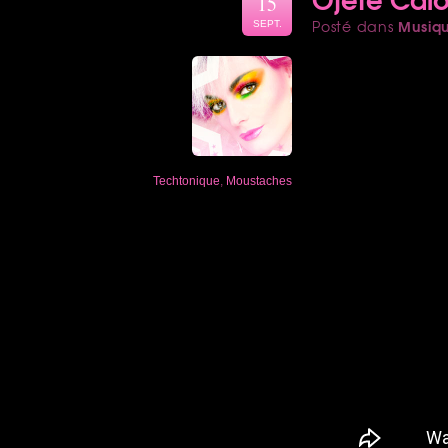
15
Musiq
Posté dans
SEPT.
Techtonique
,
Moustaches