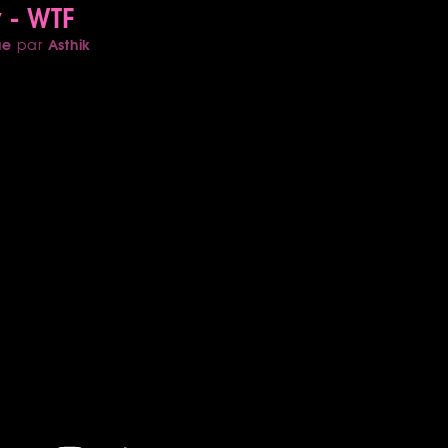
 - WTF
ue
Asthik
par