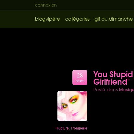
connexion
blogvipère
catégories
gif du dimanche
You Stupid 
28
Girlfriend"
SEPT.
Musiq
Posté dans
Rupture
,
Tromperie