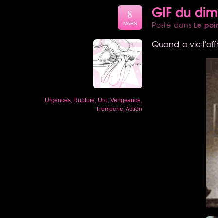
GIF du di
8
Le poi
Posté dans
MARS
Quand la vie t'off
Urgences
,
Rupture
,
Uro
,
Vengeance
,
Tromperie
,
Action