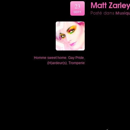
Matt Zarley
23
Musiq
Posté dans
SEPT.
Homme sweet home
,
Gay Pride
,
(H)ardeur(s)
,
Tromperie