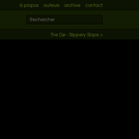
à propos
auteurs
archive
contact
The Dø - Slippery Slope >