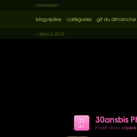
connexion
blogvipère
catégories
gif du dimanche
< Mort à 2010
30ansbis P
21
Vipère
Posté dans
DÉC.