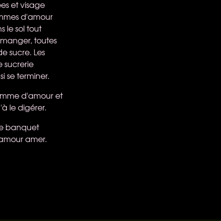
es et visage
pommes d'amour
 le sol tout
à manger, toutes
e sucre. Les
 sucrerie
i se terminer.
 pomme d'amour et
'à le digérer.
 ce banquet
 amour amer.