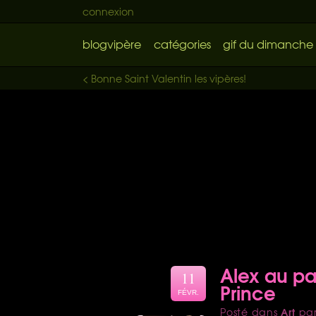
connexion
blogvipère
catégories
gif du dimanche
< Bonne Saint Valentin les vipères!
Alex au pay
11
Prince
FÉVR.
Art
Posté dans
pa