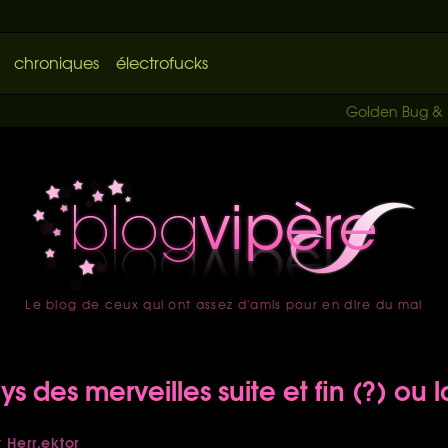
chroniques
électrofucks
Golden Bug & 
Le blog de ceux qui ont assez d'amis pour en dire du mal
accueil
s des merveilles suite et fin (?) ou 
Herr.ektor
r