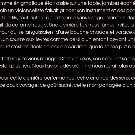
emme énigmatique était assise sur une table, jambes écarté
in un violoncelliste faisait grincer son instrument et des 
de fils, tout autour de la femme sans visage, plantées dans
ait du caramel rouge. Une dernière fois nous fûmes invités 
ur qui se languissaient d'une bouche chaude et vorace d
, un sourire aux lèvres comme celui d'un enfant devant une
 Et c'est les dents collées de caramel que la soirée put ains
ort et nous l'avions mangé. De ses cuisses, son cœur et sa
stait plus rien. Nous l'avions dévoré, il ne nous restait plus qu
 pour cette dernière performance, cette errance des sens,
e doux voyage, ce goût sucré, cette mort partagée d'un