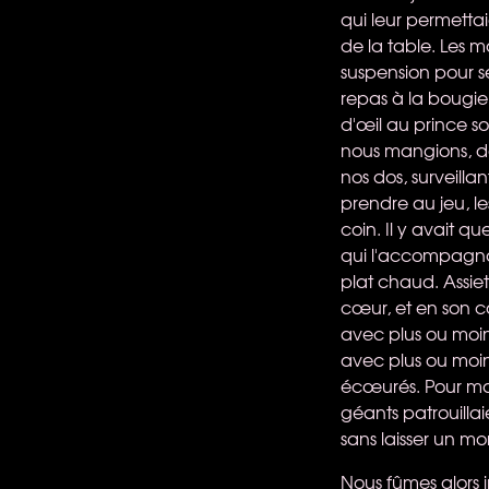
qui leur permett
de la table. Les 
suspension pour se
repas à la bougie 
d'œil au prince so
nous mangions, deu
nos dos, surveillan
prendre au jeu, le
coin. Il y avait 
qui l'accompagna
plat chaud. Assie
cœur, et en son 
avec plus ou moin
avec plus ou moins
écœurés. Pour ma 
géants patrouillai
sans laisser un 
Nous fûmes alors i