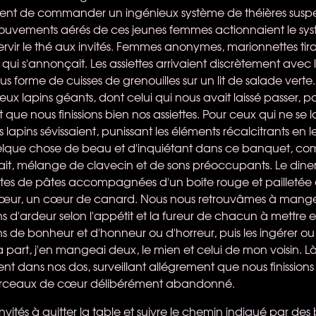
aient de commander un ingénieux système de théières sus
mouvements aérés de ces jeunes femmes actionnaient le sy
rvir le thé aux invités. Femmes anonymes, marionnettes tiran
qui s'annonçait. Les assiettes arrivaient discrètement avec l
us forme de cuisses de grenouilles sur un lit de salade vert
x lapins géants, dont celui qui nous avait laissé passer, pa
t que nous finissions bien nos assiettes. Pour ceux qui ne se l
s lapins sévissaient, punissant les éléments récalcitrants en 
quelque chose de beau et d'inquiétant dans ce banquet, c
it, mélange de clavecin et de sons préoccupants. Le dine
ttes de pâtes accompagnées d'un boite rouge et pailletée
cœur, un cœur de canard. Nous nous retrouvâmes à mang
s d'ardeur selon l'appétit et la fureur de chacun à mettre
 de bonheur et d'honneur ou d'horreur, puis les ingérer ou l
part, j'en mangeai deux, le mien et celui de mon voisin. Là 
ent dans nos dos, surveillant allégrement que nous finissions 
morceaux de cœur délibérément abandonné.
nvités à quitter la table et suivre le chemin indiqué par de