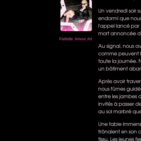
Un vendredi soir 
endormi que nous
l'appel lancé par 
mort annoncée du
Paillette
,
Amour
,
Art
Au signal, nous av
comme peuvent l'
toute la journée. 
un bâtiment aba
Après avoir traver
nous fûmes guidés v
entre les jambes 
invités à passer d
au sol marbré que
Une table immense,
trônaient en son 
tissu. Les jeunes 