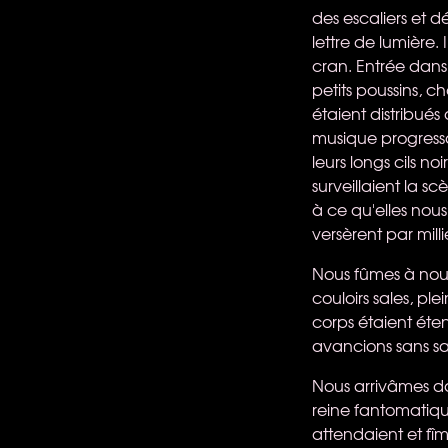
des escaliers et d
lettre de lumière.
cran. Entrée dans 
petits poussins, 
étaient distribués
musique progressai
leurs longs cils noi
surveillaient la s
à ce qu'elles nous
versèrent par milli
Nous fûmes à nouv
couloirs sales, p
corps étaient éte
avancions sans sav
Nous arrivâmes da
reine fantomatiqu
attendaient et fîm