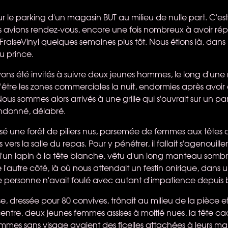
sur le parking d'un magasin
BUT
au milieu de nulle part. C'es
 avions rendez-vous, encore une fois nombreux à avoir ré
FraiseVinyl quelques semaines plus tôt. Nous étions là, dans l
 prince.
ons été invités à suivre deux jeunes hommes, le long d'une r
être les zones commerciales la nuit, endormies après avo
Nous sommes alors arrivés à une grille qui s'ouvrait sur un p
ndonné, délabré.
sé une forêt de piliers nus, parsemée de femmes aux têtes d
ers la salle du repas. Pour y pénétrer, il fallait s'agenouill
d'un lapin à la tête blanche, vêtu d'un long manteau sombr
e l'autre côté, là où nous attendait un festin onirique, dans
 personne n'avait foulé avec autant d'impatience depuis 
 dressée pour 80 convives, trônait au milieu de la pièce et
centre, deux jeunes femmes assises à moitié nues, la tête c
femmes sans visage avaient des ficelles attachées à leurs mai