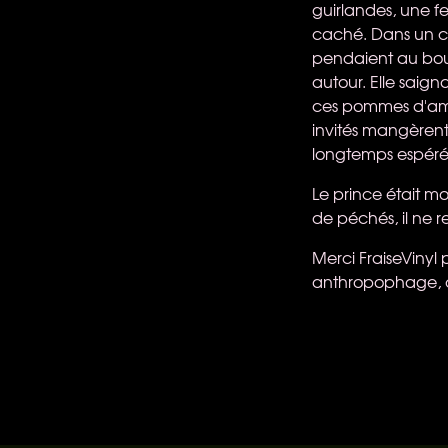
guirlandes, une f
caché. Dans un co
pendaient au bout 
autour. Elle saign
ces pommes d'amo
invités mangèrent
longtemps espérée.
Le prince était m
de péchés, il ne re
Merci FraiseVinyl
anthropophage, c