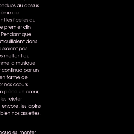
pendues au dessus
stème de
t les ficelles du
e premier clin
e. Pendant que
trouillaient dans
aissaient pas
les mettant au
omme la musique
r continua par un
 en forme de
er nos cœurs
 en pièce un cœur,
es rejeter
encore, les lapins
bien nos assiettes,
s bougies, monter