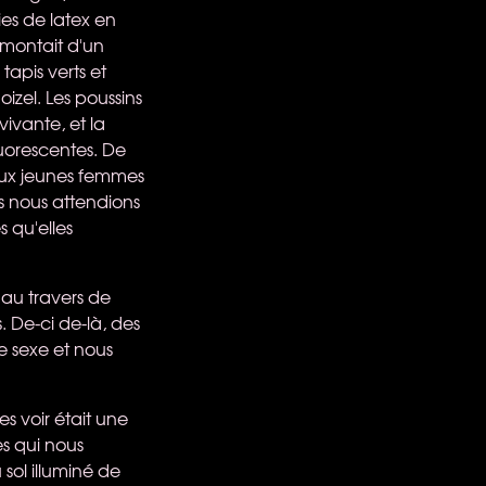
ies de latex en
 montait d'un
tapis verts et
izel. Les poussins
vivante, et la
luorescentes. De
. Deux jeunes femmes
us nous attendions
s qu'elles
au travers de
. De-ci de-là, des
e sexe et nous
s voir était une
s qui nous
sol illuminé de