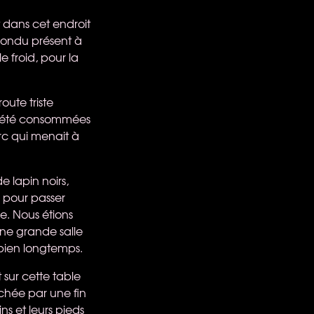
t dans cet endroit
pondu présent à
e froid, pour la
oute triste
ir été consommées
arc qui menait à
e lapin noirs,
er pour passer
e. Nous étions
 une grande salle
bien longtemps.
 sur cette table
achée par une fin
ns et leurs pieds