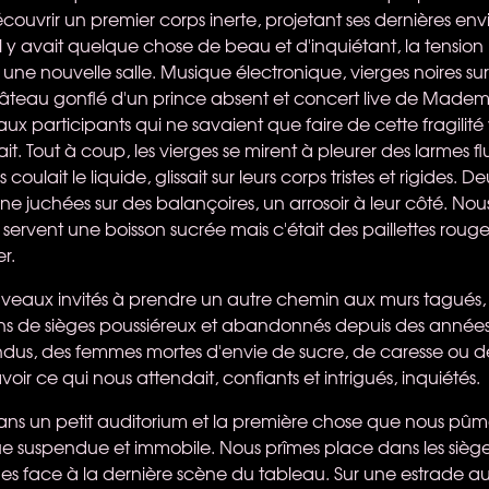
écouvrir un premier corps inerte, projetant ses dernières env
 Il y avait quelque chose de beau et d'inquiétant, la tension
une nouvelle salle. Musique électronique, vierges noires sur 
château gonflé d'un prince absent et concert live de Mademo
 aux participants qui ne savaient que faire de cette fragilité 
t. Tout à coup, les vierges se mirent à pleurer des larmes f
rs coulait le liquide, glissait sur leurs corps tristes et rigides
cène juchées sur des balançoires, un arrosoir à leur côté. No
 servent une boisson sucrée mais c'était des paillettes rouge
er.
eaux invités à prendre un autre chemin aux murs tagués, 
leins de sièges poussiéreux et abandonnés depuis des années
ndus, des femmes mortes d'envie de sucre, de caresse ou d
oir ce qui nous attendait, confiants et intrigués, inquiétés.
ns un petit auditorium et la première chose que nous pûme
e suspendue et immobile. Nous prîmes place dans les siège
es face à la dernière scène du tableau. Sur une estrade au 