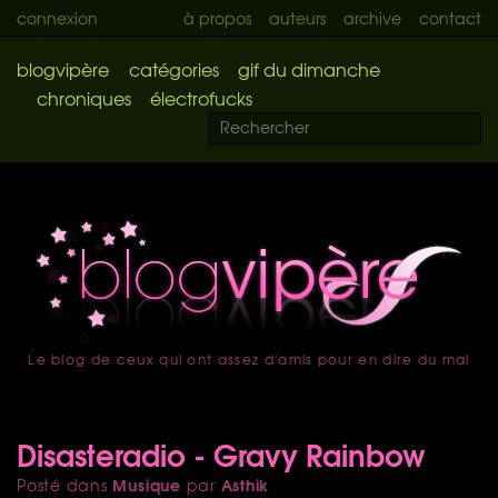
connexion
à propos
auteurs
archive
contact
blogvipère
catégories
gif du dimanche
chroniques
électrofucks
Le blog de ceux qui ont assez d'amis pour en dire du mal
accueil
Disasteradio - Gravy Rainbow
Musique
Asthik
Posté dans
par