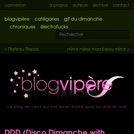
connexion
à propos
auteurs
archive
contact
blogvipère
catégories
gif du dimanche
chroniques
électrofucks
< Plateau Repas
mirror mirror mon beau mirror >
Le blog de ceux qui ont assez d'amis pour en dire du mal
accueil
DDD (Disco Dimanche with