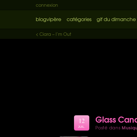
connexion
blogvipère
catégories
gif du dimanche
< Ciara – I’m Out
Glass Cand
12
Musiq
Posté dans
JUIL.