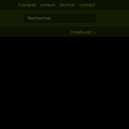
à propos
auteurs
archive
contact
holelluyah >