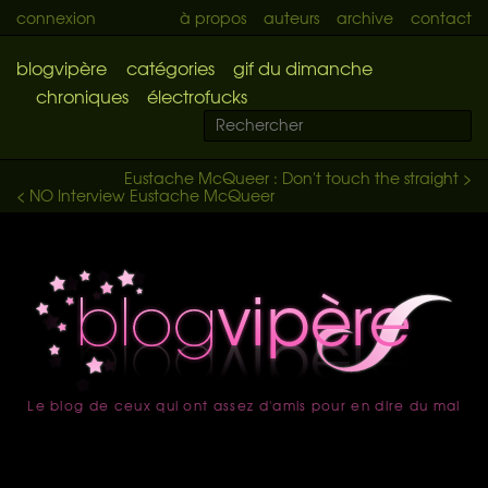
connexion
à propos
auteurs
archive
contact
blogvipère
catégories
gif du dimanche
chroniques
électrofucks
Eustache McQueer : Don't touch the straight >
< NO Interview Eustache McQueer
Le blog de ceux qui ont assez d'amis pour en dire du mal
accueil