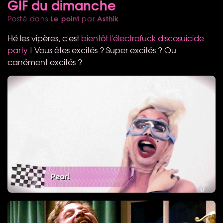
GIF du dimanche
Le point
Asthik
Posté dans
par
Hé les vipères, c'est
bientôt l'électrofuck discosuicide
party
! Vous êtes excités ? Super excités ? Ou
carrément excités ?