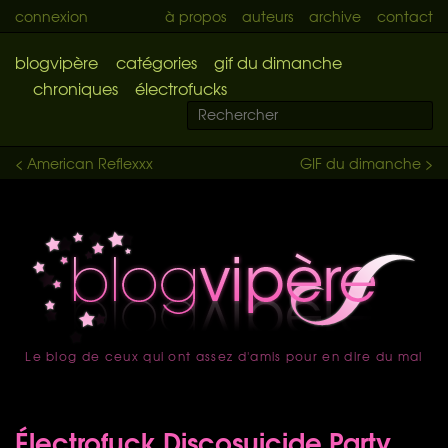
connexion
à propos
auteurs
archive
contact
blogvipère
catégories
gif du dimanche
chroniques
électrofucks
< American Reflexxx
GIF du dimanche >
Le blog de ceux qui ont assez d'amis pour en dire du mal
accueil
Électrofuck Discosuicide Party