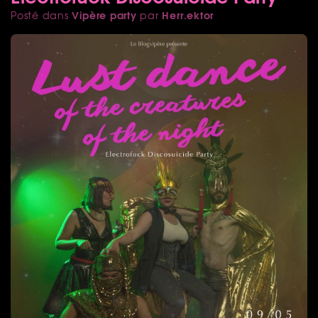
Vipère party
Herr.ektor
Posté dans
par