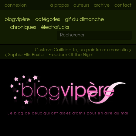
connexion
à propos
auteurs
archive
contact
blogvipère
catégories
gif du dimanche
chroniques
électrofucks
Gustave Caillebotte, un peintre au masculin >
< Sophie Ellis-Bextor - Freedom Of The Night
Le blog de ceux qui ont assez d'amis pour en dire du mal
accueil