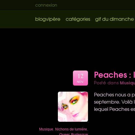
connexion
blogvipère
catégories
gif du dimanche
Peaches : 
12
Musiq
Posté dans
NOV.
Peaches nous a pr
septembre. Voilà l
lequel Peaches e
Musique
,
Nichons de lumière
,
Queer
,
Burlesque