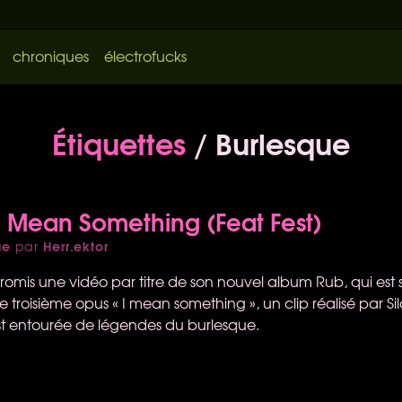
chroniques
électrofucks
Étiquettes
/ Burlesque
I Mean Something (Feat Fest)
ue
Herr.ektor
par
omis une vidéo par titre de son nouvel album Rub, qui est s
e troisième opus « I mean something », un clip réalisé par S
st entourée de légendes du burlesque.