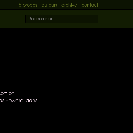
à propos
auteurs
archive
contact
orti en
ilas Howard, dans