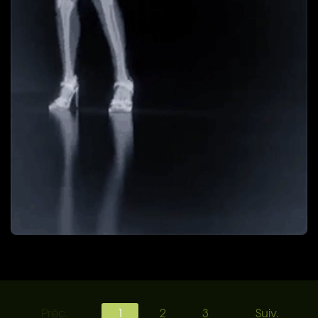
Préc.
1
2
3
Suiv.