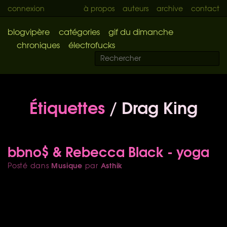
connexion
à propos
auteurs
archive
contact
blogvipère
catégories
gif du dimanche
chroniques
électrofucks
Étiquettes
/ Drag King
bbno$ & Rebecca Black - yoga
Musique
Asthik
Posté dans
par