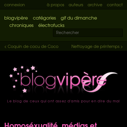
connexion
à propos
auteurs
archive
contact
blogvipère
catégories
gif du dimanche
chroniques
électrofucks
< Coquin de cocu de Coco
Nettoyage de printemps >
Le blog de ceux qui ont assez d'amis pour en dire du mal
accueil
Homoséxualité, médias et