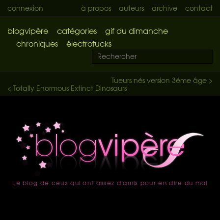
connexion
à propos
auteurs
archive
contact
blogvipère
catégories
gif du dimanche
chroniques
électrofucks
Tueurs nés version 3éme âge >
< Totally Enormous Extinct Dinosaurs
Le blog de ceux qui ont assez d'amis pour en dire du mal
accueil