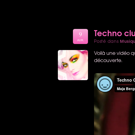
Techno cl
9
Musiq
Posté dans
AVR.
Voilà une vidéo q
découverte.