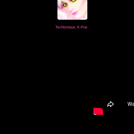
Techtonique
,
K-Pop