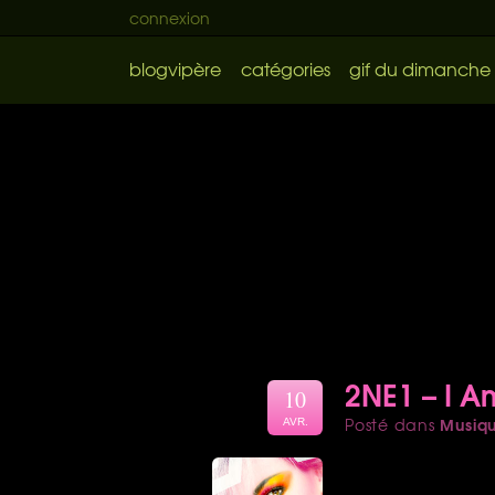
connexion
blogvipère
catégories
gif du dimanche
2NE1 – I A
10
Musiq
Posté dans
AVR.