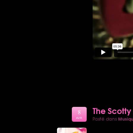
The Scotty 
8
Musiq
Posté dans
AVR.