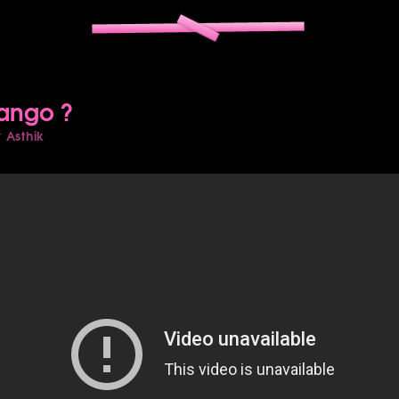
Tango ?
Asthik
r