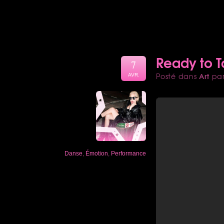
Ready to 
7
Art
Posté dans
pa
AVR.
Danse
,
Émotion
,
Performance