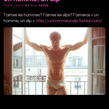
Art
Asthik
Posté dans
par
T'aimes les hommes? T'aimes les slips? T'aimeras « un
homme, un slip ».
http://unhommeunslip.tumblr.com/