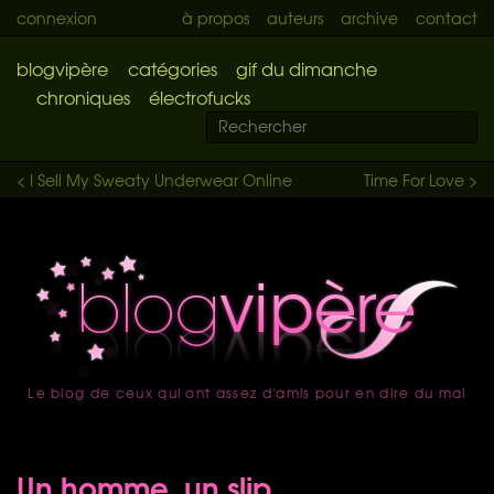
connexion
à propos
auteurs
archive
contact
blogvipère
catégories
gif du dimanche
chroniques
électrofucks
< I Sell My Sweaty Underwear Online
Time For Love >
Le blog de ceux qui ont assez d'amis pour en dire du mal
accueil
Un homme, un slip