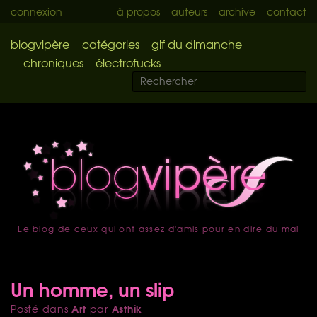
connexion
à propos
auteurs
archive
contact
blogvipère
catégories
gif du dimanche
chroniques
électrofucks
Le blog de ceux qui ont assez d'amis pour en dire du mal
accueil
Un homme, un slip
Art
Asthik
Posté dans
par