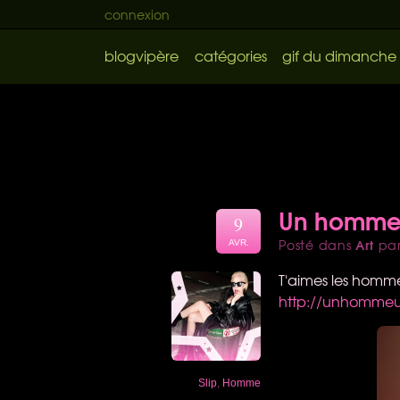
connexion
blogvipère
catégories
gif du dimanche
Un homme, 
9
Art
Posté dans
pa
AVR.
T'aimes les hommes
http://unhommeun
Slip
,
Homme