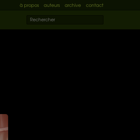
à propos
auteurs
archive
contact