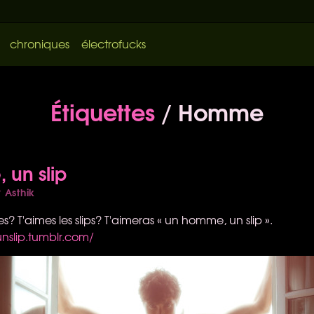
chroniques
électrofucks
Étiquettes
/ Homme
un slip
Asthik
r
? T'aimes les slips? T'aimeras « un homme, un slip ».
slip.tumblr.com/