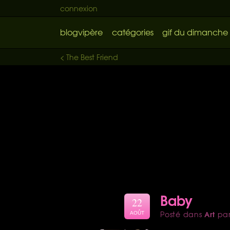
connexion
blogvipère
catégories
gif du dimanche
< The Best Friend
Baby
22
Art
Posté dans
pa
AOÛT