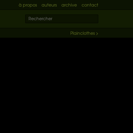
à propos
auteurs
archive
contact
Plainclothes >