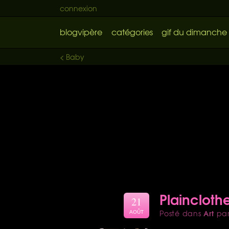
connexion
blogvipère
catégories
gif du dimanche
< Baby
Plaincloth
21
Art
Posté dans
pa
AOÛT