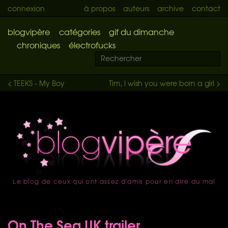
connexion
à propos
auteurs
archive
contact
blogvipère
catégories
gif du dimanche
chroniques
électrofucks
< TEEKS - My Boy
Tim, I wish you were born a girl >
Le blog de ceux qui ont assez d'amis pour en dire du mal
accueil
On The Sea UK trailer