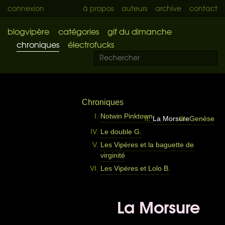
connexion
à propos
auteurs
archive
contact
blogvipère
catégories
gif du dimanche
chroniques
électrofucks
Chroniques
Notwin Pinktown
La Morsure
Genèse
Le double G.
Les Vipères et la baguette de
virginité
Les Vipères et Lolo B.
La Morsure