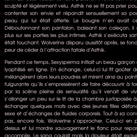
sculpté et légèrement velu. Asthik ne se fit pas prier po
contenter son envie et répandit sensuellement sa pouss
peau qui lui était offerte. Le bougre n’en avait 
Déboutonnant son pantalon, baissant son caleçon, 
plus sur ses parties les plus intimes. Asthik s’exécuta sa
était touchant. Wolverine disparu aussitôt après, se fo
peur de céder à l’attraction fatale d’Asthik.
Pendant ce temps, Sexysperma initiait un beau garçon a
lyophilisé en ligne. En échange, celui-ci lui fit goûter 
mélangèrent alors leurs poudres et mirent ainsi au poi
fulgurante qu’ils s’empressèrent de faire découvrir à t
par la scène pleine de sensualité qu’il venait de vi
s’allonger un peu sur le lit de la chambre juxtaposée à
échanger quelques mots avec des jeunes filles défon
sexe et d’échanges de fluides corporels. Tout à sa conve
pas, encore fois, Wolverine s’approcher. Celui-ci en p
dessus et lui mordre sauvagement le flanc pour reparti
accomplie. Le sang coulait mais la douleur était exqui