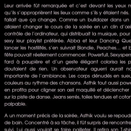
Leur arrivée fût remarquée et c’est devant les yeux
qu’ils s’approprièrent les lieux comme s’ils y étaient nés. L
fallait que ça change. Comme un bulldozer dans un c
allaient changer le cours de la soirée en un clin d’œi
contrôle de l’ordinateur, qui distribuait la musique, pou
sexy leur playlist préférée. Abba et leur Dancing Que
lancer les hostilités, s’en suivrait Blondie, Peaches… et 
fête pouvait réellement commencer. Powerfull, Sexysperm
fard à paupière et d’un geste élégant colorisa les p
doutaient de rien. Un observateur aguerri aurait n
importante de l’ambiance. Les corps dénudés en sueur
couleurs au rythme des chansons. Asthik tout aussi pow
en profita pour cligner son œil maquillé et déclencher
sur la piste de danse. Jeans serrés, toiles tendues et coton
palpable.
A un moment précis de la soirée, Asthik voulu se repoudre
de bain. Concentré à sa tâche, il fût surpris de rencontre
suivi. Lui aussi voulait se faire pailleter. Il retira son T-s