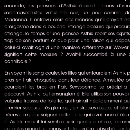
seconde, les pensées d’Asthik étaient pleines d’ima
sadomasochistes vêtus de cuir, un peu comme da
Madonna. Il entrevu alors des mondes qu’il croyait ine
d’orgasme dans la bouche. Étrange blessure qui procurai
étrange, le temps d’une pensée Asthik reprit ses esprits.
trop de son parfum et que pour une raison qui dépas
celui-ci avait agit d’une manière différente sur Wolverin
signifiait cette morsure ? Avait-il succombé à une p
cannibale ?
En voyant le sang couler, les filles qui entouraient Asthik 
bras en l’air, choquées dans leur défonce. Ameutée par l
couraient les bras en l’air, Sexysperma se précipit
découvrit Asthik tout ensanglanté. Elle utilisa son pouvo
vulgaire trousse de toilette, qui traînait négligemment au
premier secours, très glamour, en strasses rouges et blancs
nécessaire pour soigner cette plaie qui avait une drôle d’a
à Asthik mais il lui sembla voir quelque chose, comm
ectoplasmique fluo mouvant disparaître, absorbé par la