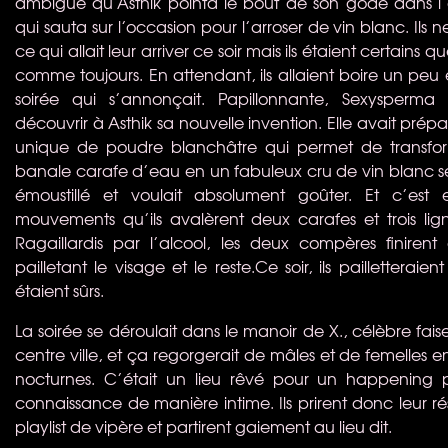
ambiguë qu’Asthik pointa le bout de son gode dans l
qui sauta sur l’occasion pour l’arroser de vin blanc. Ils
ce qui allait leur arriver ce soir mais ils étaient certains q
comme toujours. En attendant, ils allaient boire un peu 
soirée qui s’annonçait. Papillonnante, Sexysperma
découvrir à Asthik sa nouvelle invention. Elle avait prép
unique de poudre blanchâtre qui permet de transfor
banale carafe d’eau en un fabuleux cru de vin blanc sec
émoustillé et voulait absolument goûter. Et c’est
mouvements qu’ils avalèrent deux carafes et trois lign
Ragaillardis par l’alcool, les deux compères finiren
pailletant le visage et le reste.Ce soir, ils pailletteraien
étaient sûrs.
La soirée se déroulait dans le manoir de X., célèbre faiseu
centre ville, et ça regorgerait de mâles et de femelles en
nocturnes. C’était un lieu rêvé pour un happening pa
connaissance de manière intime. Ils prirent donc leur rés
playlist de vipère et partirent gaiement au lieu dit.