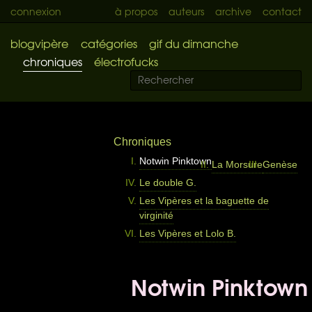
connexion
à propos
auteurs
archive
contact
blogvipère
catégories
gif du dimanche
chroniques
électrofucks
Chroniques
Notwin Pinktown
La Morsure
Genèse
Le double G.
Les Vipères et la baguette de
virginité
Les Vipères et Lolo B.
Notwin Pinktown