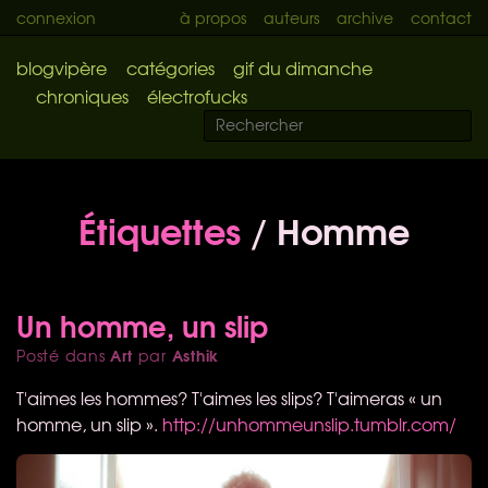
connexion
à propos
auteurs
archive
contact
blogvipère
catégories
gif du dimanche
chroniques
électrofucks
Étiquettes
/ Homme
Un homme, un slip
Art
Asthik
Posté dans
par
T'aimes les hommes? T'aimes les slips? T'aimeras « un
homme, un slip ».
http://unhommeunslip.tumblr.com/