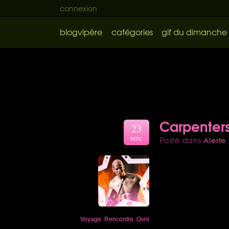
connexion
blogvipère
catégories
gif du dimanche
Carpenters
23
Alerte
Posté dans
NOV.
Voyage
,
Rencontre
,
Ovni