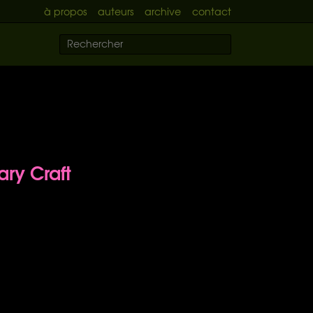
à propos
auteurs
archive
contact
ary Craft