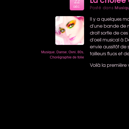
22
Musiq
Posté dans
DÉC.
Il y a quelques m
d'une bande de me
droit sortie de ce
d'oeil musical à D
envie aussitôt de
tailleurs fluos et 
Musique
,
Danse
,
Ovni
,
80s
,
Chorégraphie de folie
Voilà la première v