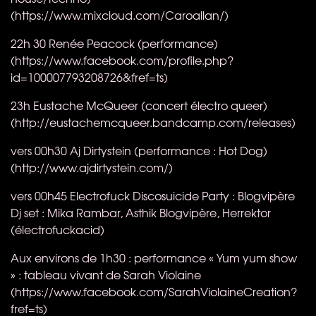
(https://www.mixcloud.com/Caroallan/)
22h 30 Renée Peacock (performance)
(https://www.facebook.com/profile.php?
id=100007793208726&fref=ts)
23h Eustache McQueer​ (concert électro queer)
(http://eustachemcqueer.bandcamp.com/releases)
vers 00h30 Aj Dirtystein (performance : Hot Dog)
(http://www.ajdirtystein.com/)
vers 00h45 Electrofuck Discosuicide Party : Blogvipère
Dj set : Mika Rambar, Asthik Blogvipère, Herrektor
(électrofuckacid)
Aux environs de 1h30 : performance « Yum yum show
» : tableau vivant de Sarah Violaine
(https://www.facebook.com/SarahViolaineCreation?
fref=ts)