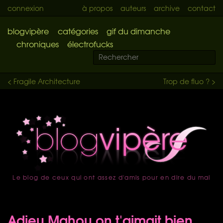
connexion
à propos
auteurs
archive
contact
blogvipère
catégories
gif du dimanche
chroniques
électrofucks
< Fragile Architecture
Trop de fluo ? >
Le blog de ceux qui ont assez d'amis pour en dire du mal
accueil
Adieu Mahou on t'aimait bien...