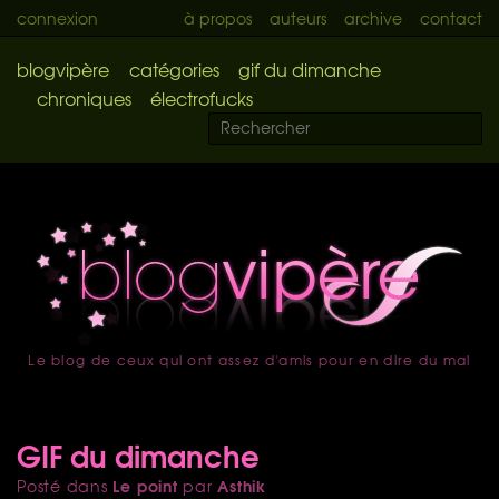
connexion
à propos
auteurs
archive
contact
blogvipère
catégories
gif du dimanche
chroniques
électrofucks
Le blog de ceux qui ont assez d'amis pour en dire du mal
accueil
GIF du dimanche
Le point
Asthik
Posté dans
par