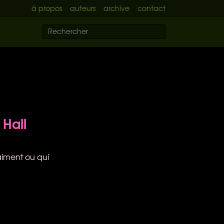
à propos
auteurs
archive
contact
 Hall
aiment ou qui