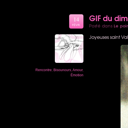
GIF du di
14
Le poi
Posté dans
FÉVR.
Joyeuses saint Va
Rencontre
,
Bisounours
,
Amour
,
Émotion