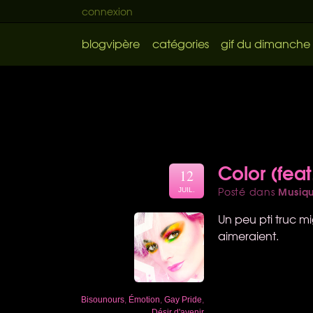
connexion
blogvipère
catégories
gif du dimanche
Color (fea
12
Musiq
Posté dans
JUIL.
Un peu pti truc m
aimeraient.
Bisounours
,
Émotion
,
Gay Pride
,
Désir d'avenir