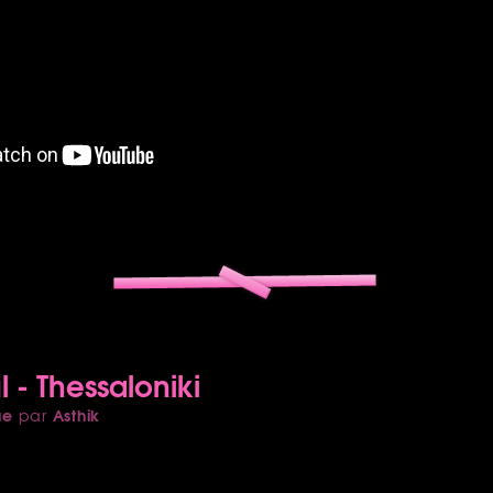
 - Thessaloniki
ue
Asthik
par