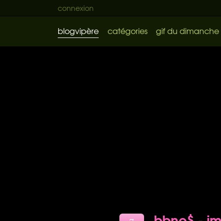
connexion
blogvipère
catégories
gif du dimanche
bbno$ - im