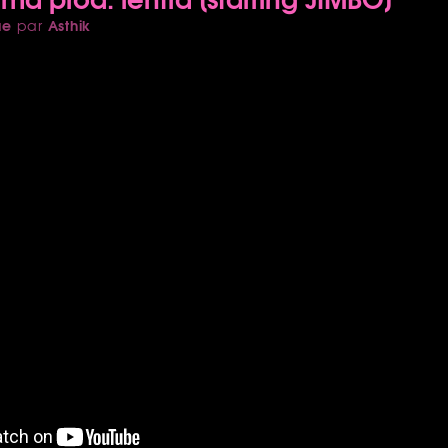
ue
Asthik
par