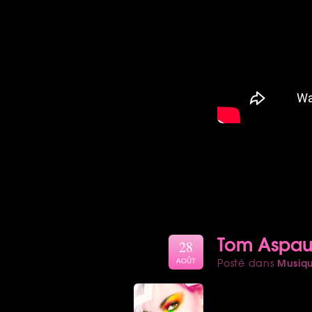
Tom Aspaul
28
Musiq
Posté dans
AOÛT