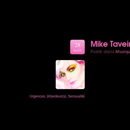
Mike Tavei
28
Musiq
Posté dans
AOÛT
Urgences
,
(H)ardeur(s)
,
Sensualité