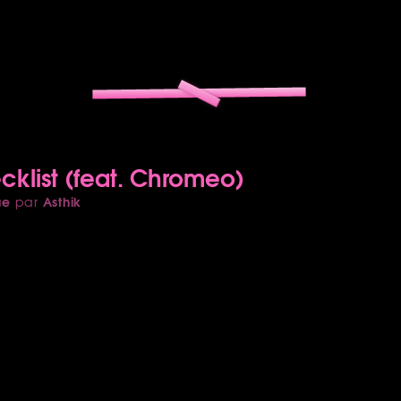
klist (feat. Chromeo)
ue
Asthik
par