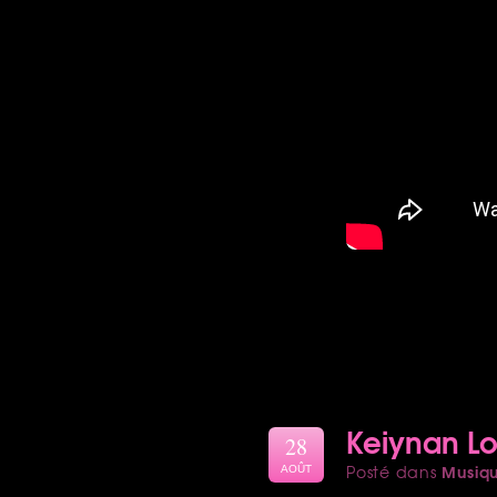
Keiynan Lo
28
Musiq
Posté dans
AOÛT