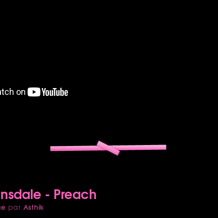
nsdale - Preach
ue
Asthik
par