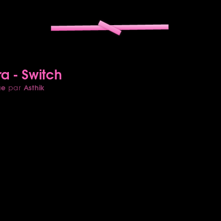
ra - Switch
ue
Asthik
par