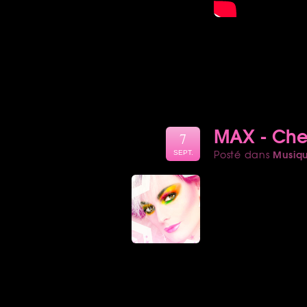
MAX - Chec
7
Musiq
Posté dans
SEPT.