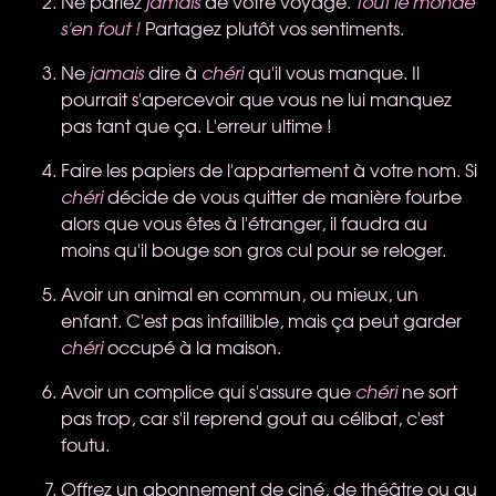
Ne parlez
jamais
de votre voyage.
Tout le monde
s'en fout !
Partagez plutôt vos sentiments.
Ne
jamais
dire à
chéri
qu'il vous manque. Il
pourrait s'apercevoir que vous ne lui manquez
pas tant que ça. L'erreur ultime !
Faire les papiers de l'appartement à votre nom. Si
chéri
décide de vous quitter de manière fourbe
alors que vous êtes à l'étranger, il faudra au
moins qu'il bouge son gros cul pour se reloger.
Avoir un animal en commun, ou mieux, un
enfant. C'est pas infaillible, mais ça peut garder
chéri
occupé à la maison.
Avoir un complice qui s'assure que
chéri
ne sort
pas trop, car s'il reprend gout au célibat, c'est
foutu.
Offrez un abonnement de ciné, de théâtre ou au