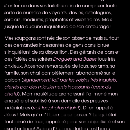
s’enferme dans ses toilettes afin de composer toute
sorte de numéro de voyants, devins, astrologues,
sorciers, médiums, prophètes et visionnaires. Mais
jusque là aucune inquiétude de son entourage !
Mes soupçons sont nés de son absence mais surtout
des demandes incessantes de gens dans la rue
s’inquiétant de sa disparition. Des gérants de bars et
des fidèles des soirées
Drogues and Baises
tous très
anxieux. Absence remarquée de tous, ses amis, sa
famille, son chat complètement abandonné sur le
balcon (
signalement fait par les voisins très inquiets,
alertés par des miaulements incessants (ceux du
chat!)
). Mon inquiétude grandissant j’ai mené mon
enquête et subtilisé à son domicile des preuves
indéniables (
voir les photos ci-joint
). D. en appel à
Jésus ! Mais qu’a t’il bien pu se passer ? Lui qui était
tant aimé de tous, apprécié pour son objectivité et son
esprit critique! Aujourd’hui pour lui tout est beau,