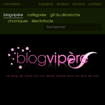
connexion
à propos
auteurs
archive
contact
blogvipère
catégories
gif du dimanche
chroniques
électrofucks
Le blog de ceux qui ont assez d'amis pour en dire du mal
accueil