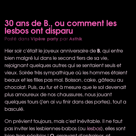
30 ans de B., ou comment les
lesbos ont disparu
Vipère party
Asthik
Posté dans
par
B.
Hier soir c'était le joyeux anniversaire de
qui entre
bien malgré lui dans le second tiers de sa vie,
rejoignant quelques autres qui se sentaient seuls et
vieux. Soirée très sympathique où les hommes étaient
beaux et les filles pas mal. Boisson, cake, gâteau au
chocolat. Puis, au fur et à mesure que le sol devenait
plus amoureux de nos chaussures, nous jouant
quelques tours (j'en ai vu finir dans des portes), tout a
basculé.
On prévient toujours, mais c'est inévitable. Il ne faut
pas inviter les lesbiennes-babos (ou
lesbos
), elles sont
O.
bien trop pénibles !
essayant d'entrainer, et