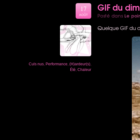
GIF du di
17
Le poi
Posté dans
AOÛT
Quelque
GIF
du d
Culs nus
,
Performance
,
(H)ardeur(s)
,
Été
,
Chaleur