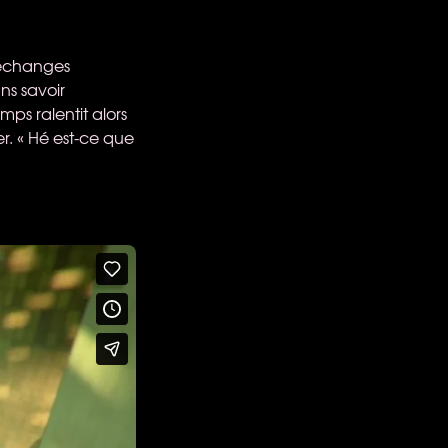
 échanges
ns savoir
ps ralentit alors
er. « Hé est-ce que