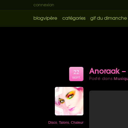
connexion
blogvipère
catégories
gif du dimanche
Anoraak – 
22
Musiq
Posté dans
SEPT.
Disco
,
Talons
,
Chaleur