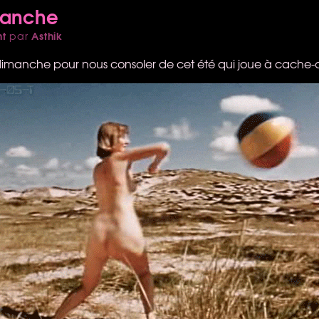
manche
nt
Asthik
par
imanche pour nous consoler de cet été qui joue à cache-