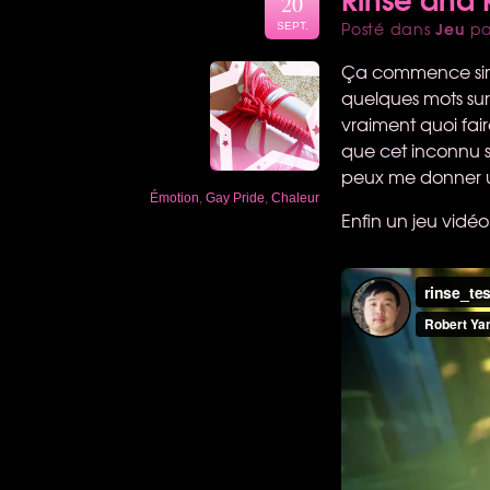
20
Jeu
Posté dans
p
SEPT.
Ça commence simpl
quelques mots sur
vraiment quoi fair
que cet inconnu so
peux me donner 
Émotion
,
Gay Pride
,
Chaleur
Enfin un jeu vidé