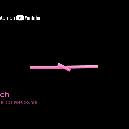
tch
ue
Pseudo.me
par