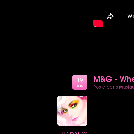
M&G - Whe
19
Musiq
Posté dans
JUIN
80s
,
Italo-Disco