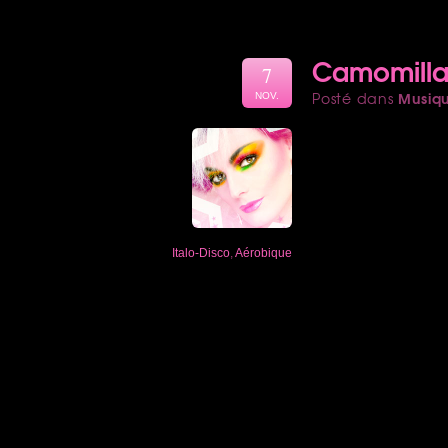
Camomilla 
7
Musiq
Posté dans
NOV.
Italo-Disco
,
Aérobique