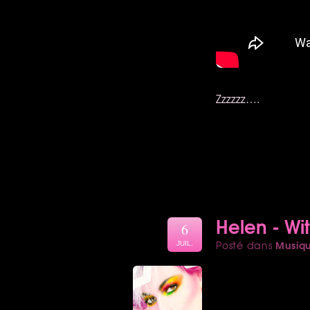
Zzzzzz….
Helen - Wi
6
Musiq
Posté dans
JUIL.