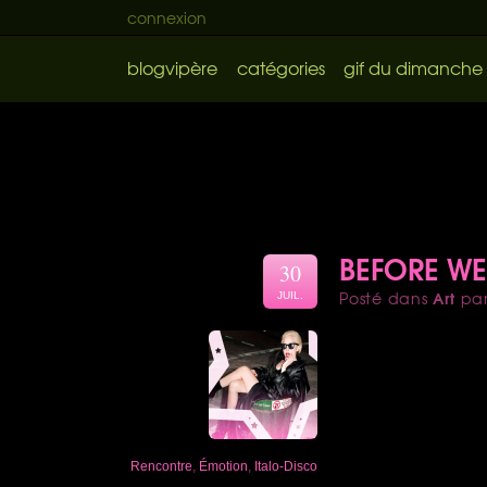
connexion
blogvipère
catégories
gif du dimanche
BEFORE WE
30
Art
Posté dans
pa
JUIL.
Rencontre
,
Émotion
,
Italo-Disco