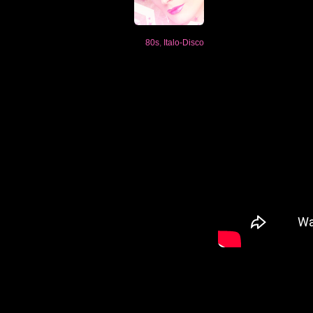
80s
,
Italo-Disco