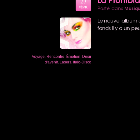
23
Musiq
Posté dans
FÉVR.
Le nouvel album de
fonds il y a un pe
Voyage
,
Rencontre
,
Émotion
,
Désir
d'avenir
,
Lasers
,
Italo-Disco