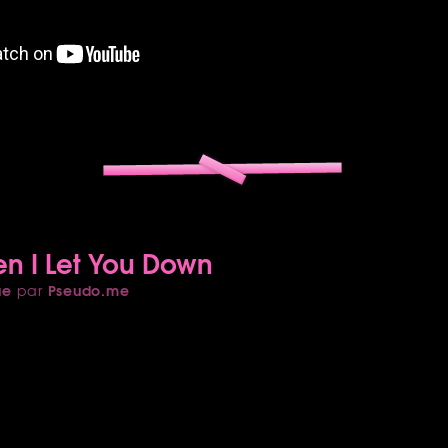
n I Let You Down
ue
Pseudo.me
par