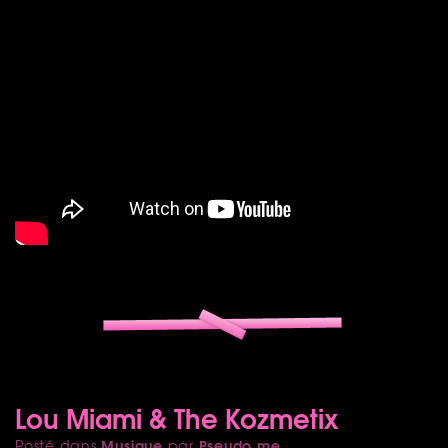
Lou Miami & The Kozmetix
Musique
Pseudo.me
Posté dans
par