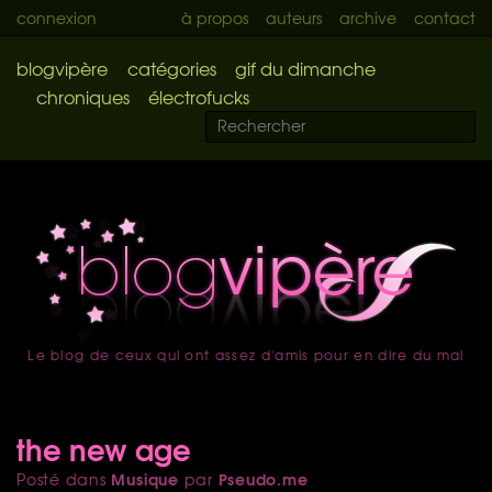
connexion
à propos
auteurs
archive
contact
blogvipère
catégories
gif du dimanche
chroniques
électrofucks
Le blog de ceux qui ont assez d'amis pour en dire du mal
accueil
the new age
Musique
Pseudo.me
Posté dans
par