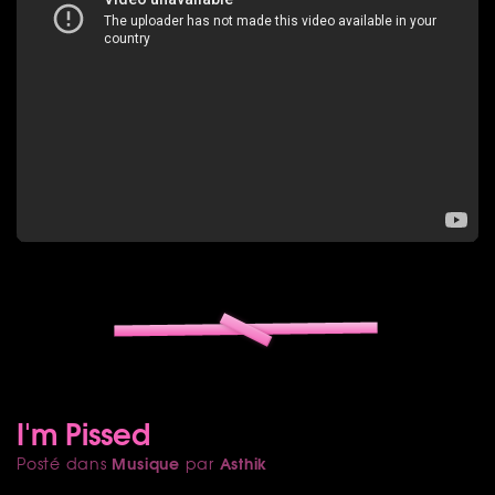
I'm Pissed
Musique
Asthik
Posté dans
par