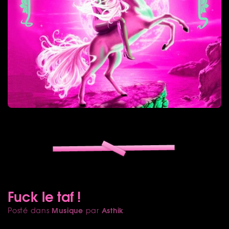
Fuck le taf !
Musique
Asthik
Posté dans
par