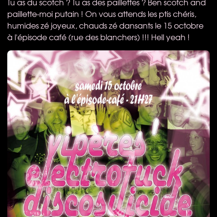
Tu as du scotch ? Tu as des paillettes ? Ben scotch and
paillette-moi putain ! On vous attends les ptis chéris,
humides zé joyeux, chauds zé dansants le 15 octobre
à l'épisode café (rue des blanchers) !!! Hell yeah !