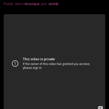
Musique
Asthik
Posté dans
par