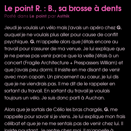
Le point R. : B., sa brosse à dents
Le point
Asthik
Posté dans
par
G.
Jeudi je voulais un vélo mais j'avais un apéro chez
auquel je ne voulais plus aller pour cause de conflit
G.
psychique.
m'appelle alors que j'étais encore au
travail pour s'assurer de ma venue. Je lui explique que
je ne pense pas venir parce que la veille j'étais à un
concert (Fragile Architecture + Prespassers William) et
que j'avais peu dormi. Il insiste en me disant de venir
avec mon copain. Un pincement au cœur, je lui dis
que je ne viendrais pas. Il me dit de le rappeler en
sortant du travail. En sortant du travail je voulais
toujours un vélo. Je suis donc parti à Auchan.
G.
Alors que je sortais de Célio les bras chargés,
me
rappelle pour savoir si je viens. Je lui explique mon frais
célibat et que je ne me sentais pas de venir chez lui. Il
insiste pourtant. Je rentre chez moi. Il m'appelle à