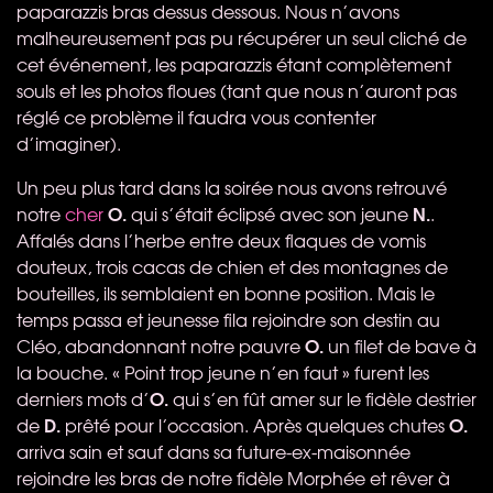
paparazzis bras dessus dessous. Nous n’avons
malheureusement pas pu récupérer un seul cliché de
cet événement, les paparazzis étant complètement
souls et les photos floues (tant que nous n’auront pas
réglé ce problème il faudra vous contenter
d’imaginer).
Un peu plus tard dans la soirée nous avons retrouvé
O.
N.
notre
cher
qui s’était éclipsé avec son jeune
.
Affalés dans l’herbe entre deux flaques de vomis
douteux, trois cacas de chien et des montagnes de
bouteilles, ils semblaient en bonne position. Mais le
temps passa et jeunesse fila rejoindre son destin au
O.
Cléo, abandonnant notre pauvre
un filet de bave à
la bouche. « Point trop jeune n’en faut » furent les
O.
derniers mots d’
qui s’en fût amer sur le fidèle destrier
D.
O.
de
prêté pour l’occasion. Après quelques chutes
arriva sain et sauf dans sa future-ex-maisonnée
rejoindre les bras de notre fidèle Morphée et rêver à