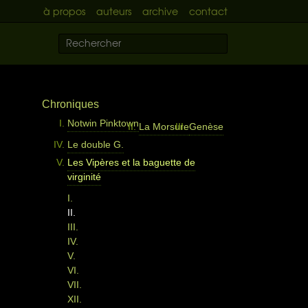
à propos
auteurs
archive
contact
Chroniques
Notwin Pinktown
La Morsure
Genèse
Le double G.
Les Vipères et la baguette de
virginité
I.
II.
III.
IV.
V.
VI.
VII.
XII.