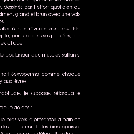
 dessinés par l’effort quotidien du
écimen, grand et brun avec une voix
es.
ller à des rêveries sexuelles. Elle
ompte, perdue dans ses pensées, son
t extatique.
e boulanger aux muscles saillants,
épondit Sexysperma comme chaque
y aux lèvres.
bitude, je suppose, rétorqua le
embué de désir.
e bras vers le présentoir à pain en
atesse plusieurs flûtes bien épaisses
. Sexysperma se délectait de la vue