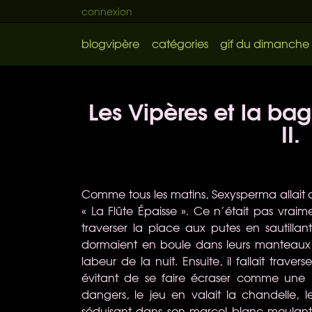
connexion
blogvipère
catégories
gif du dimanche
Les Vipères et la bag
II.
Comme tous les matins, Sexysperma allait 
« La Flûte Épaisse ». Ce n’était pas vraimen
traverser la place aux putes en sautillant
dormaient en boule dans leurs manteaux d
labeur de la nuit. Ensuite, il fallait trave
évitant de se faire écraser comme une p
dangers, le jeu en valait la chandelle, l
séduisant dans son marcel blanc moulant q