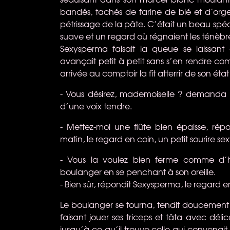
bandés, tachés de farine de blé et d’orge,
pétrissage de la pâte. C’était un beau sp
suave et un regard où régnaient les ténèbr
Sexysperma faisait la queue se laissant a
avançait petit à petit sans s’en rendre c
arrivée au comptoir la fît atterrir de son éta
- Vous désirez, mademoiselle ? demanda l
d’une voix tendre.
- Mettez-moi une flûte bien épaisse, r
matin, le regard en coin, un petit sourire sex
- Vous la voulez bien ferme comme d’ha
boulanger en se penchant à son oreille.
- Bien sûr, répondit Sexysperma, le regard 
Le boulanger se tourna, tendit doucement l
faisant jouer ses triceps et tâta avec délic
jusqu’à ce qu’il trouve celle qui convenait