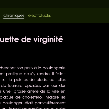
chroniques
électrofucks
uette de virginité
chercher son pain à la boulangerie
t pratique de s’y rendre. Il fallait
 sur la pointes de pieds, car elles
e fourrure, épuisées par leur dur
rser une grosse artère de la ville en
laque de cholestérol. Malgré les
e boulanger était particulièrement
ui laissait apparaître ses muscles